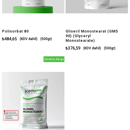
Polisorbat 80
Gliseril Monostearat (GMS
90) (Glyceryl
₺484,65
(KDV dahil)
(500gr)
Monostearate)
$10.18
₺376,59
(500gr)
(KDV dahil)
(500gr)
$7.91
(500gr)
Ücretsiz Kargo