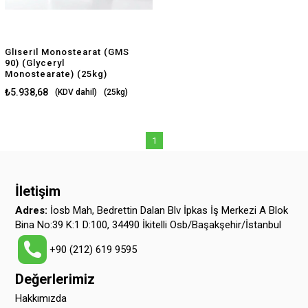
Gliseril Monostearat (GMS
90) (Glyceryl
Monostearate) (25kg)
₺5.938,68
(KDV dahil)
(25kg)
$124.74
(25kg)
1
İletişim
Adres:
İosb Mah, Bedrettin Dalan Blv İpkas İş Merkezi A Blok
Bina No:39 K:1 D:100, 34490 İkitelli Osb/Başakşehir/İstanbul
+90 (212) 619 9595
Değerlerimiz
Hakkımızda