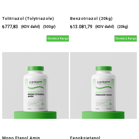
Tolitriazol (Tolytriazole)
Benzotriazol (20kg)
₺777,83
₺13.081,79
(KDV dahil)
(500gr)
(KDV dahil)
(20kg)
$16.35
$274.98
(500gr)
(20kg)
Ücretsiz Kargo
Ücretsiz Kargo
Mono Etanol Amin
Fenoksietanol