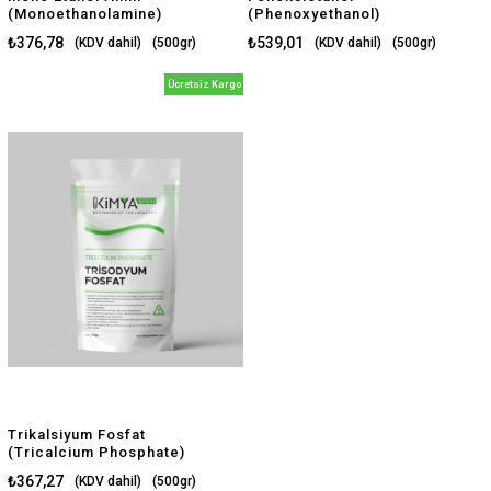
(Monoethanolamine)
(Phenoxyethanol)
₺376,78
₺539,01
(KDV dahil)
(500gr)
(KDV dahil)
(500gr)
$7.92
$11.33
(500gr)
(500gr)
Ücretsiz Kargo
Trikalsiyum Fosfat
(Tricalcium Phosphate)
₺367,27
(KDV dahil)
(500gr)