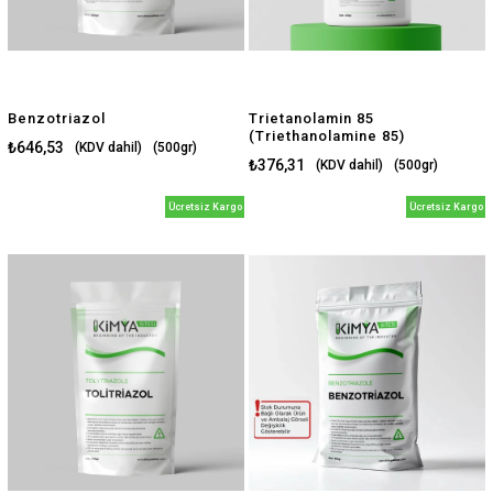
Benzotriazol
Trietanolamin 85
(Triethanolamine 85)
₺646,53
(KDV dahil)
(500gr)
$13.59
₺376,31
(KDV dahil)
(500gr)
$7.91
(500gr)
(500gr)
Ücretsiz Kargo
Ücretsiz Kargo