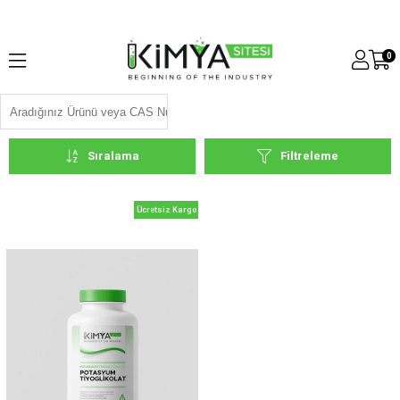
0
Sıralama
Filtreleme
Ücretsiz Kargo