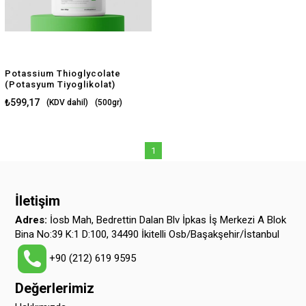
Potassium Thioglycolate
(Potasyum Tiyoglikolat)
₺599,17
(KDV dahil)
(500gr)
$12.59
(500gr)
1
İletişim
Adres:
İosb Mah, Bedrettin Dalan Blv İpkas İş Merkezi A Blok
Bina No:39 K:1 D:100, 34490 İkitelli Osb/Başakşehir/İstanbul
+90 (212) 619 9595
Değerlerimiz