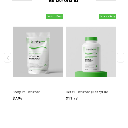
Benzer Ürünler
iz Kargo
Ücretsiz Kargo
Ücretsiz Kargo
Çinko Glukonat (Zinc Gluconate)
Sodyum Benzoat
Benzil Benzoat (Benzyl Benzoate)
$7.96
$11.73
$444