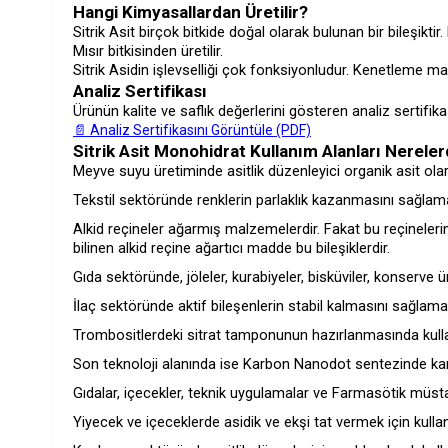
Hangi Kimyasallardan Üretilir?
Sitrik Asit birçok bitkide doğal olarak bulunan bir bileşikt
Mısır bitkisinden üretilir.
Sitrik Asidin işlevselliği çok fonksiyonludur. Kenetleme mad
Analiz Sertifikası
Ürünün kalite ve saflık değerlerini gösteren analiz sertifika
📄 Analiz Sertifikasını Görüntüle (PDF)
Sitrik Asit Monohidrat Kullanım Alanları Nereler
Meyve suyu üretiminde asitlik düzenleyici organik asit olarak
Tekstil sektöründe renklerin parlaklık kazanmasını sağlamak
Alkid reçineler ağarmış malzemelerdir. Fakat bu reçinelerin 
bilinen alkid reçine ağartıcı madde bu bileşiklerdir.
Gıda sektöründe, jöleler, kurabiyeler, bisküviler, konserve ür
İlaç sektöründe aktif bileşenlerin stabil kalmasını sağlamak
Trombositlerdeki sitrat tamponunun hazırlanmasında kullan
Son teknoloji alanında ise Karbon Nanodot sentezinde karb
Gıdalar, içecekler, teknik uygulamalar ve Farmasötik müst
Yiyecek ve içeceklerde asidik ve ekşi tat vermek için kullanı