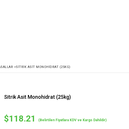
ASALLAR
>
SITRIK ASIT MONOHIDRAT (25KG)
Sitrik Asit Monohidrat (25kg)
$118.21
(Belirtilen Fiyatlara KDV ve Kargo Dahildir)