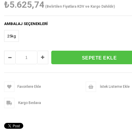
₺5.625,74
(Belirtilen Fiyatlara KDV ve Kargo Dahildir)
AMBALAJ SEÇENEKLERI
25kg
Favorilere Ekle
İstek Listeme Ekle
Kargo Bedava