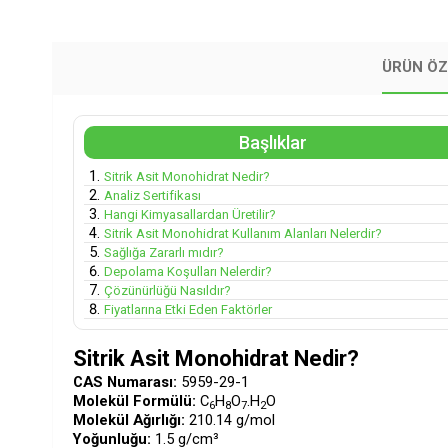
ÜRÜN ÖZ
Başlıklar
Sitrik Asit Monohidrat Nedir?
Analiz Sertifikası
Hangi Kimyasallardan Üretilir?
Sitrik Asit Monohidrat Kullanım Alanları Nelerdir?
Sağlığa Zararlı mıdır?
Depolama Koşulları Nelerdir?
Çözünürlüğü Nasıldır?
Fiyatlarına Etki Eden Faktörler
Sitrik Asit Monohidrat Nedir?
CAS Numarası:
5959-29-1
Molekül Formülü:
C
H
O
.H
O
6
8
7
2
Molekül Ağırlığı:
210.14 g/mol
Yoğunluğu:
1.5 g/cm³