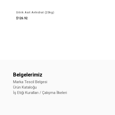
itrik Asit Anhidrat (25kg)
Fumarik Asit (Fumaric Acid) (25
$126.92
$135.63
Belgelerimiz
Marka Tescil Belgesi
Ürün Kataloğu
İş Etiği Kuralları / Çalışma İlkeleri