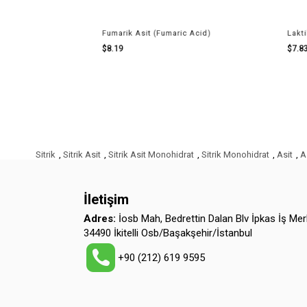
Fumarik Asit (Fumaric Acid)
Laktik Asit
$8.19
$7.83
Sitrik
,
Sitrik Asit
,
Sitrik Asit Monohidrat
,
Sitrik Monohidrat
,
Asit
,
A
İletişim
Adres:
İosb Mah, Bedrettin Dalan Blv İpkas İş Mer
34490 İkitelli Osb/Başakşehir/İstanbul
+90 (212) 619 9595