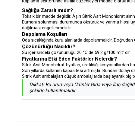
Kaplama sektöründe asitlik düzenleyici madde olarak kullan
Sağlığa Zararlı mıdır?
Toksik bir madde değildir. Aşırı Sitrik Asit Monohidrat alın
Dumanı solunması durumunda öksürük ve yanma hissi uyandıra
dağılması engellenmelidir.
Depolama Koşulları
Oda sıcaklığında kuru alanlarda depolanmalıdır. Doğrudan
Çözünürlüğü Nasıldır?
Su içerisindeki çözünürlüğü 20 °C de 59.2 g/100 mlt’ dir.
Fiyatlarına Etki Eden Faktörler Nelerdir?
Sitrik Asit Monohidrat fiyatları, üretildiği kimyasallardan bağ
Son yıllarda kullanım kapasitesi artmıştır. Bundan dolayı d
Sitrik Asit ambalajları düşük ambalajlarda başlayarak big b
Dikkat! Bu ürün veya Ürünler Gıda veya İlaç değild
şekilde kullanılmalıdır.