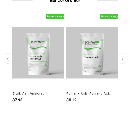
Benzer Ürünler
iz Kargo
Ücretsiz Kargo
Ücretsiz Kargo
Sitrik Asit Anhidrat
Fumarik Asit (Fumaric Acid)
Laktik
$7.96
$8.19
$7.8