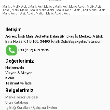
Malik
,
Malik Asit
,
Malik Asit Malic
,
Malik Asit Malic Acid
,
Malik Asit
Acid
,
Malik Malic
,
Malik Malic Acid
,
Malik Acid
,
Asit
,
Asit Malic
,
Asit
Malic Acid
,
Asit Acid
,
Malic
,
Malic Acid
,
Acid
,
İletişim
Adres:
İosb Mah, Bedrettin Dalan Blv İpkas İş Merkezi A Blok
Bina No:39 K:1 D:100, 34490 İkitelli Osb/Başakşehir/İstanbul
+90 (212) 619 9595
Değerlerimiz
Hakkımızda
Vizyon & Misyon
KVKK
Teslimat ve İade
Belgelerimiz
Marka Tescil Belgesi
Ürün Kataloğu
İş Etiği Kuralları / Çalışma İlkeleri