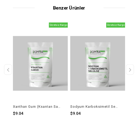
Benzer Ürünler
Kargo
Ücretsiz Kargo
Ücretsiz Kargo
Xanthan Gum (Ksantan Sakızı)
Sodyum Karboksimetil Selüloz (CMC)
Sodyum 
$9.04
$9.04
$22.66