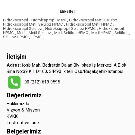
Etiketler
Hidroksipropil
,
Hidroksipropil Metil
,
Hidroksipropil Metil Selüloz
,
Hidroksipropil Metil Selüloz HPMC
,
Hidroksipropil Metil HPMC
,
Hidroksipropil Selüloz
,
Hidroksipropil Selüloz HPMC
,
Hidroksipropil
HPMC
,
Metil
,
Metil Selüloz
,
Metil Selüloz HPMC
,
Metil HPMC
,
Selüloz
,
Selüloz HPMC
,
HPMC
,
İletişim
Adres:
İosb Mah, Bedrettin Dalan Blv İpkas İş Merkezi A Blok
Bina No:39 K:1 D:100, 34490 İkitelli Osb/Başakşehir/İstanbul
+90 (212) 619 9595
Değerlerimiz
Hakkımızda
Vizyon & Misyon
KVKK
Teslimat ve İade
Belgelerimiz